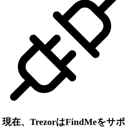
現在、Trezorは
FindMe
をサポ