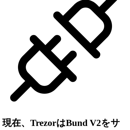
現在、Trezorは
Bund V2
をサ