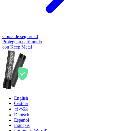
Copia de seguridad
Protege tu patrimonio
con Keep Metal
English
Čeština
日本語
Deutsch
Español
Français
Português (Brasil)