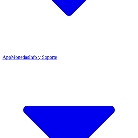
App
Monedas
Info y Soporte