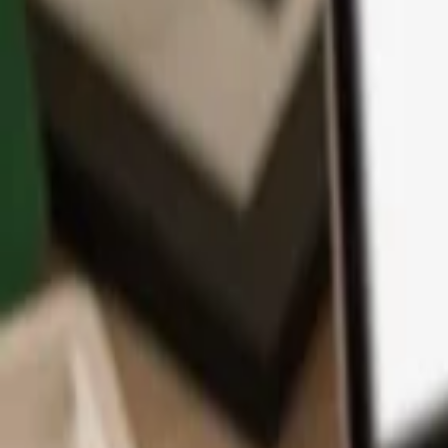
App
Moedas
Aprenda & Suporte