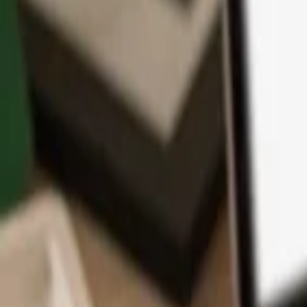
App
Monedas
Info y Soporte