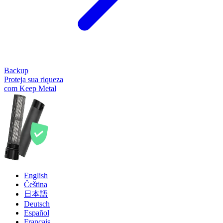
Backup
Proteja sua riqueza
com Keep Metal
English
Čeština
日本語
Deutsch
Español
Français