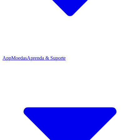
App
Moedas
Aprenda & Suporte