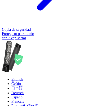
Copia de seguridad
Protege tu patrimonio
con Keep Metal
English
Čeština
日本語
Deutsch
Español
Français
Português (Brasil)