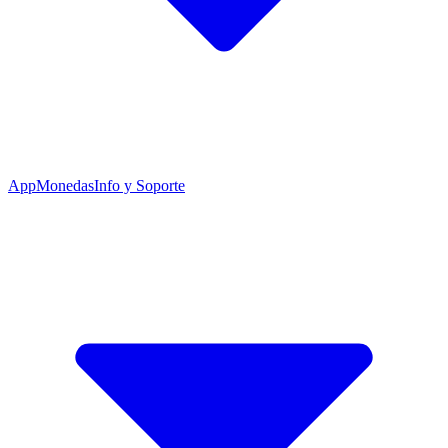
App
Monedas
Info y Soporte