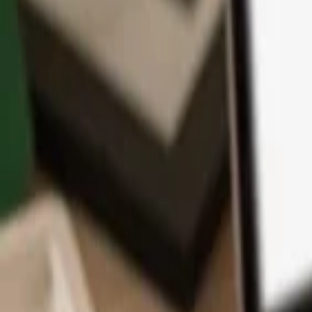
App
Moedas
Aprenda & Suporte