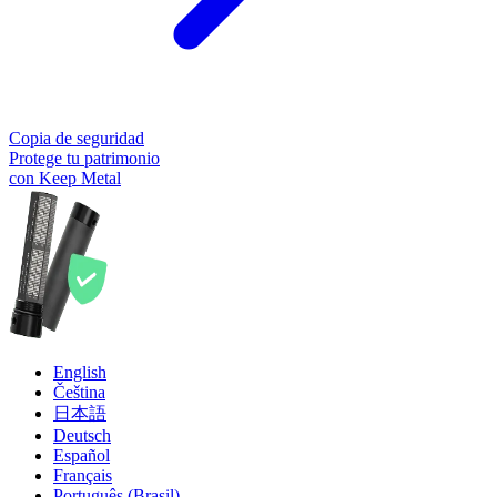
Copia de seguridad
Protege tu patrimonio
con Keep Metal
English
Čeština
日本語
Deutsch
Español
Français
Português (Brasil)