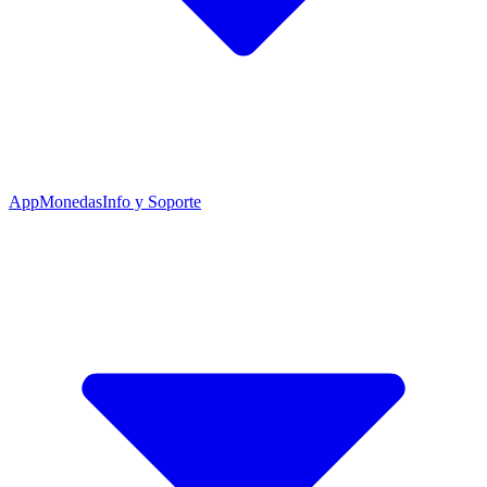
App
Monedas
Info y Soporte