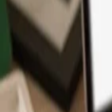
App
Coins
Lernen & Support