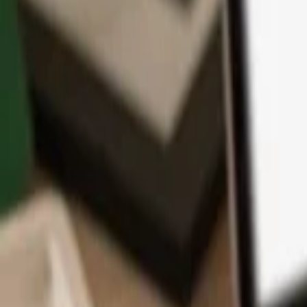
App
Coins
Lernen & Support