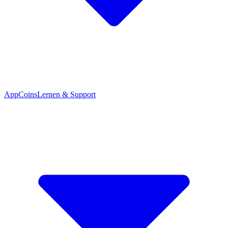
App
Coins
Lernen & Support