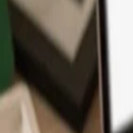
App
Coins
Lernen & Support