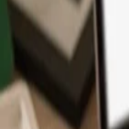
App
Coins
Lernen & Support