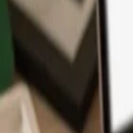
App
Coins
Lernen & Support