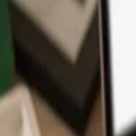
App
Coins
Lernen & Support