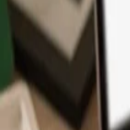
App
Coins
Lernen & Support