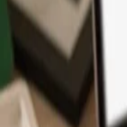
App
Coins
Lernen & Support