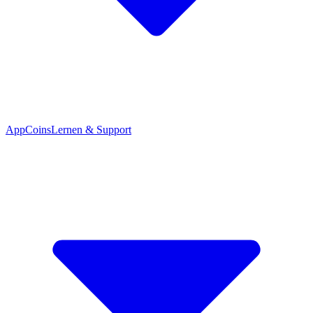
App
Coins
Lernen & Support