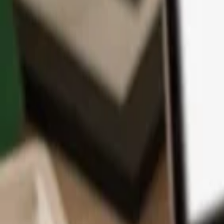
App
Coins
Lernen & Support