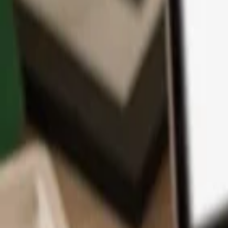
App
Coins
Lernen & Support