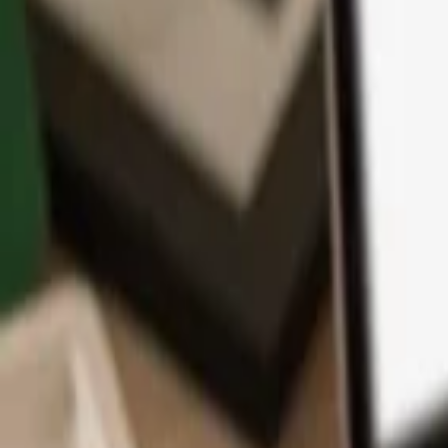
App
Coins
Lernen & Support