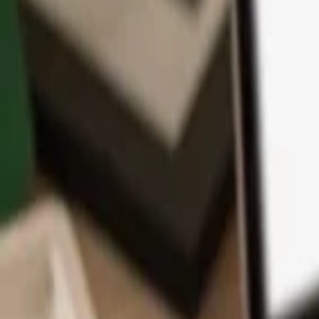
App
Coins
Lernen & Support