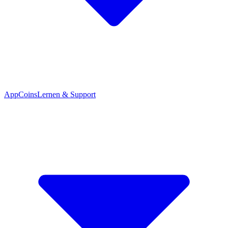
App
Coins
Lernen & Support