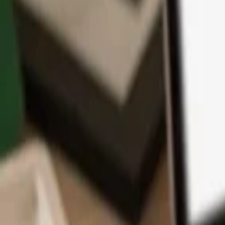
App
Coins
Lernen & Support