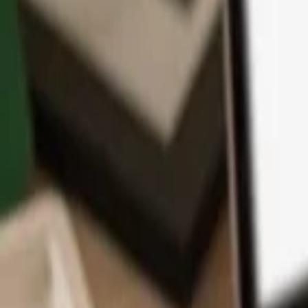
App
Coins
Lernen & Support