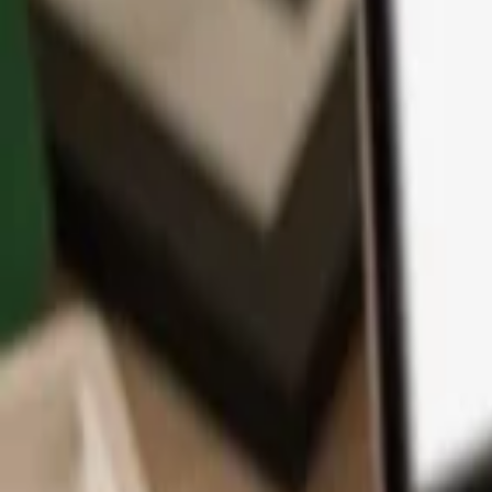
App
Coins
Lernen & Support