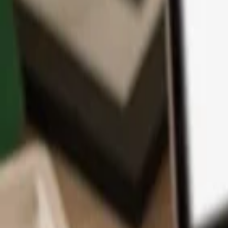
App
Coins
Lernen & Support