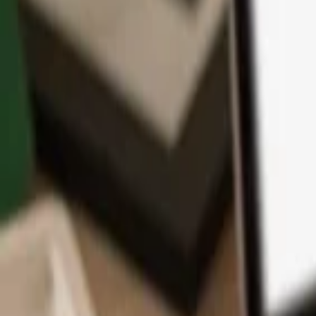
App
Coins
Lernen & Support