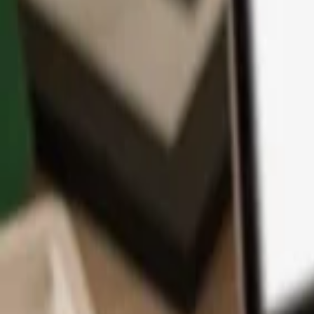
App
Coins
Lernen & Support