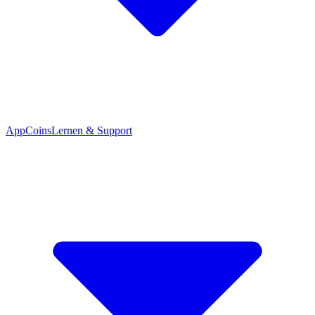
App
Coins
Lernen & Support