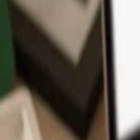
App
Coins
Lernen & Support