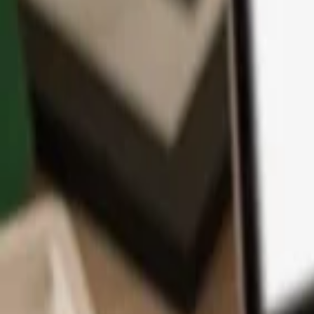
App
Coins
Lernen & Support