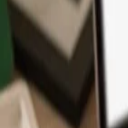
App
Coins
Lernen & Support