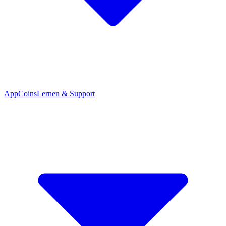
App
Coins
Lernen & Support