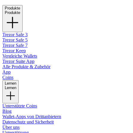
Produkte
Produkte
Trezor Safe 3
Trezor Safe 5
Trezor Safe 7
Trezor Keep
Vergleiche Wallets
Trezor Suite App
Alle Produkte & Zubehör
App
Coins
Lernen
Lernen
Unterstützte Coins
Blog
Wallet-Apps von Drittanbietern
Datenschutz und Sicherheit
Über uns
Unterstützung