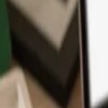
App
Coins
Lernen & Support