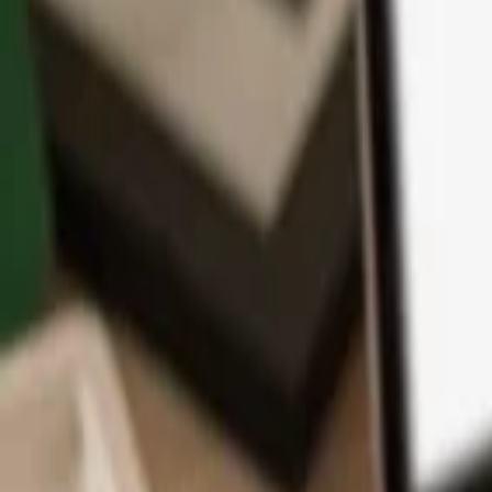
App
Coins
Lernen & Support