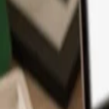
App
Coins
Lernen & Support