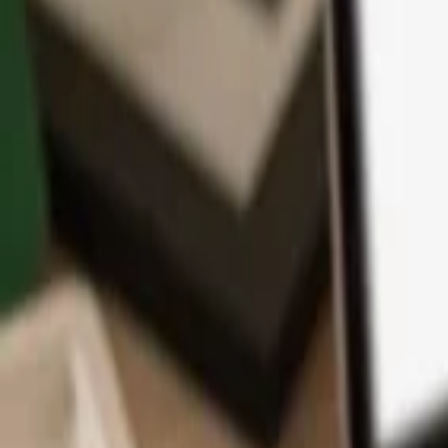
App
Coins
Lernen & Support