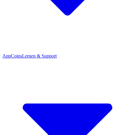
App
Coins
Lernen & Support