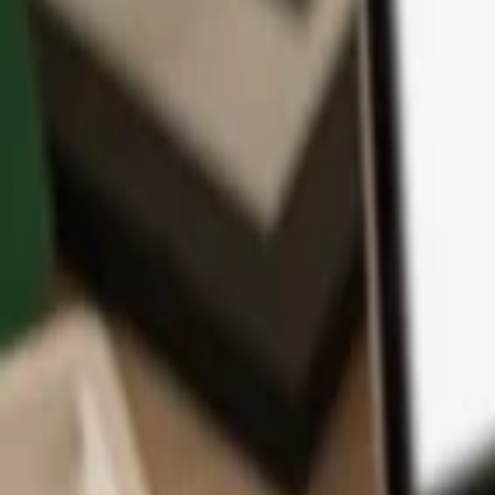
App
Coins
Lernen & Support