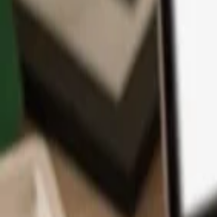
App
Coins
Lernen & Support