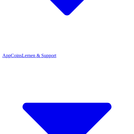
App
Coins
Lernen & Support