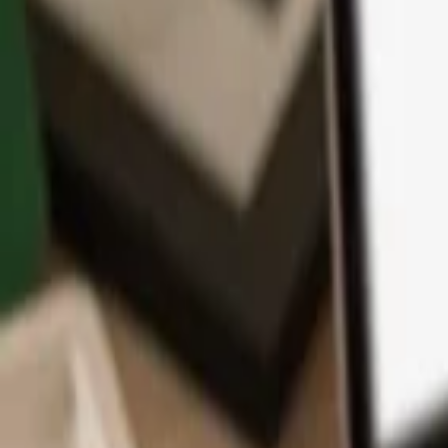
App
Coins
Lernen & Support