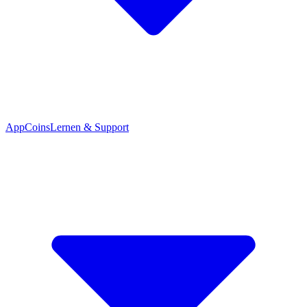
App
Coins
Lernen & Support