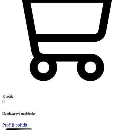
Košík
0
Hardwarové peněženky
Proč ji pořídit