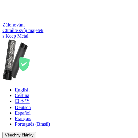
Zálohování
Chraňte svůj majetek
s Keep Metal
English
Čeština
日本語
Deutsch
Español
Français
Português (Brasil)
Všechny články