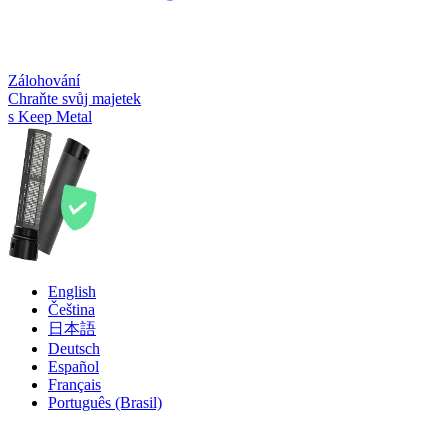
Zálohování
Chraňte svůj majetek
s Keep Metal
English
Čeština
日本語
Deutsch
Español
Français
Português (Brasil)