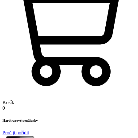
Košík
0
Hardwarové peněženky
Proč ji pořídit