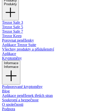
Produkty
Produkty
Trezor Safe 3
Trezor Safe 5
Trezor Safe 7
Trezor Keep
Porovnat peněženky
Aplikace Trezor Suite
Všechny produkty a příslušenství
Aplikace
Kryptoměny
Informace
Informace
Podporované kryptoměny
Blog
Aplikace peněženek třetích stran
Soukromí a bezpečnost
O společnosti
Podpora