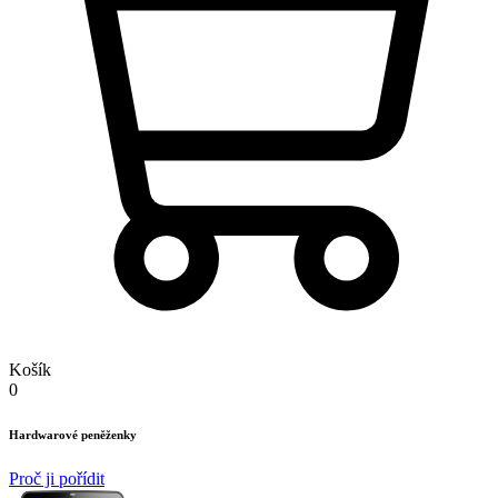
Košík
0
Hardwarové peněženky
Proč ji pořídit