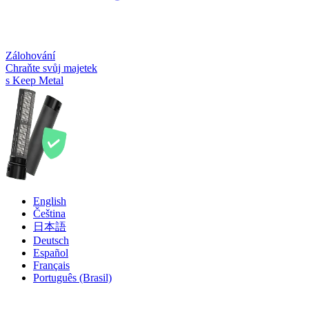
Zálohování
Chraňte svůj majetek
s Keep Metal
English
Čeština
日本語
Deutsch
Español
Français
Português (Brasil)