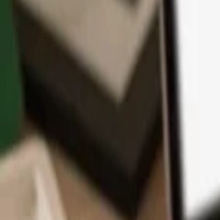
App
Moedas
Aprenda & Suporte