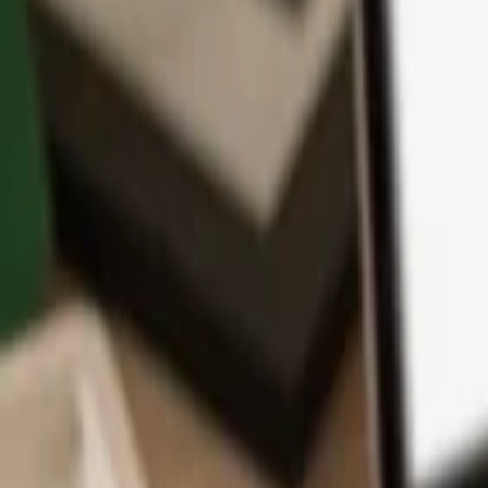
App
Moedas
Aprenda & Suporte